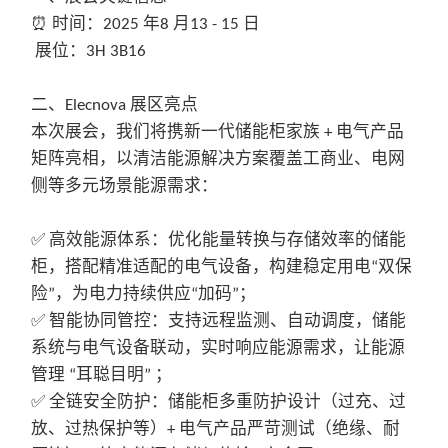
时间：
年
月
日
⏰
2025
8
13 - 15
展位：
3H 3B16
二、
展区亮点
Elecnova
本次展会，我们将携
新一代储能柜家族
电气产品
+
矩阵亮相，以清洁能源解决方案覆盖工商业、电网
侧等多元场景能源需求：
高效能源体系：优化能量转换与存储效率的储能
✅
柜，搭配精准适配的电气设备，构建稳定用电
双保
“
险
，为电力持续供应
加码
；
”
“
”
智能协同管控：支持远程监测、自动调度，储能
✅
系统与电气设备联动，实时响应能源需求，让能源
管理
耳聪目明
；
“
”
全链安全防护：储能柜多重防护设计（过充、过
✅
放、过热保护等）
电气产品严苛测试（绝缘、耐
+