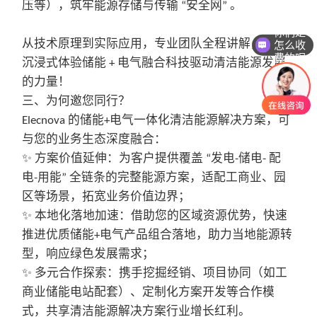
压等），筑牢能源存储与传输
安全网
。
“
”
你们是
从技术原理到实际应用，专业团队全程讲解，带您
怎么收
费的呢
沉浸式体验
储能
电气融合科技驱动清洁能源发展
+
的力量！
三、为何邀您同行？
的储能
电气一体化清洁能源解决方案，可
Elecnova
+
与您的业务生态深度融合：
方案价值延伸：为客户提供覆盖
发电
储电
配
✨
“
-
-
电
用能
全链条的完整能源方案，适配工商业、园
-
”
区等场景，拓宽业务价值边界；
本地化落地加速：借助您的区域资源优势，快速
✨
推进优质储能
电气产品组合落地，助力当地能源转
+
型，响应绿色发展需求；
多元合作探索：携手挖掘经销、项目协同（如工
✨
商业储能电站配套）、定制化方案开发等合作模
式，共享清洁能源解决方案行业增长红利。